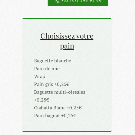
+32 (0)2 346 93 66
Choisissez votre
pain
Baguette blanche
Pain de mie
Wrap
Pain gris +0,25€
Baguette multi-céréales
+0,25€
Ciabatta Blanc +0,25€
Pain bagnat +0,25€