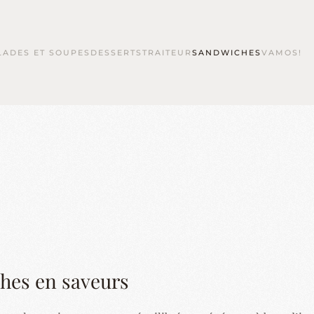
LADES ET SOUPES
DESSERTS
TRAITEUR
SANDWICHES
VAMOS!
ches en saveurs