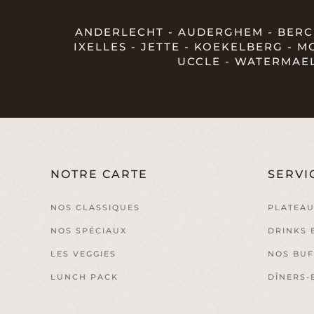
ANDERLECHT - AUDERGHEM - BERCH
IXELLES - JETTE - KOEKELBERG - 
UCCLE - WATERMAE
NOTRE CARTE
SERVI
NOS CLASSIQUES
PLATEAU
NOS SPÉCIAUX
DRINKS 
LES VEGGIES
NOS BUF
LUNCH PACK
DÎNERS-