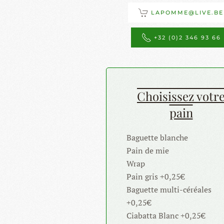
LAPOMME@LIVE.BE
+32 (0)2 346 93 66
Choisissez votr
pain
Baguette blanche
Pain de mie
Wrap
Pain gris +0,25€
Baguette multi-céréales
+0,25€
Ciabatta Blanc +0,25€