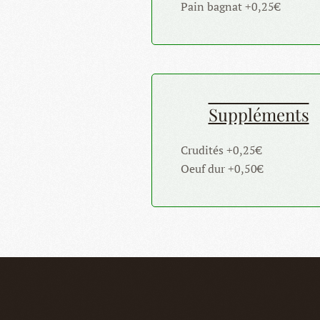
Pain bagnat +0,25€
Suppléments
Crudités +0,25€
Oeuf dur +0,50€