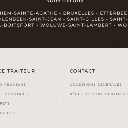
EM-SAINTE-AGATHE - BRUXELLES - ETTERBEEK
MOLENBEEK-SAINT-JEAN - SAINT-GILLES - SAIN
L-BOITSFORT - WOLUWE-SAINT-LAMBERT - WO
CE TRAITEUR
CONTACT
X RÉUNIONS
CONDITIONS GÉNÉRALES
ET COCKTAILS
RÈGLE DE CONFIDENTIALIT
FETS
BUFFETS