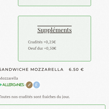
Suppléments
Crudités +0,25€
Oeuf dur +0,50€
SANDWICHE MOZZARELLA
6.50 €
Mozzarella
Allergènes
:
Toutes nos crudités sont fraîches du jour.